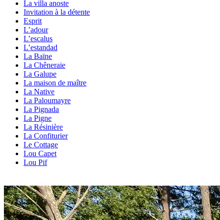
La villa anoste
Invitation à la détente
Esprit
L’adour
L’escalus
L’estandad
La Baïne
La Chêneraie
La Galupe
La maison de maître
La Native
La Paloumayre
La Pignada
La Pigne
La Résinière
La Confiturier
Le Cottage
Lou Capet
Lou Pif