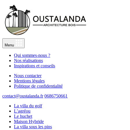
Menu
Qui sommes-nous ?
Nos réalisations
Inspirations et conseils
Nous contacter
Mentions légales
Politique de confidentialité
contact@oustalanda.fr
0686750661
La villa du golf
L’agréou
Le huchet
Maison Hybride
La villa sous les pins